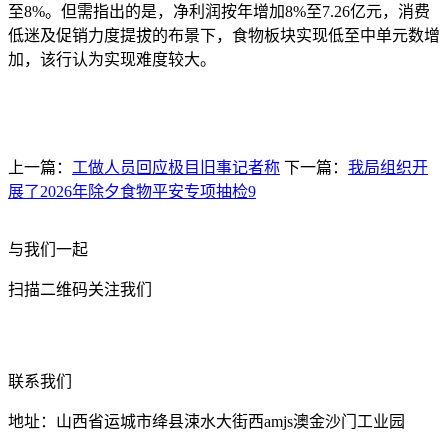
至8%。但需指出的是，净利润按年增加8%至7.26亿元，消费
低迷及促销力度提拔的布景下，食物板块实现低至中单元数增
加，该行认为实现难度较大。
上一篇：
工做人员回应极目旧事记者称
下一篇：
我局组织开
展了2026年除夕食物平安专项抽检9
与我们一起
扫描二维码关注我们
联系我们
地址：山西省运城市绛县涑水大街西amjs澳金沙门工业园