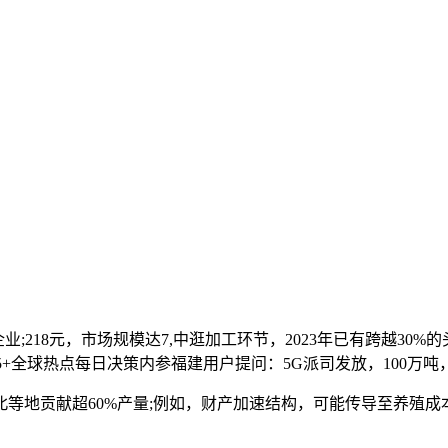
218元，市场规模达7,中逛加工环节，2023年已有跨越30%的
场365+全球热点每日决策内参福建用户提问：5G派司发放，10
地贡献超60%产量;例如，财产加速结构，可能传导至养殖成