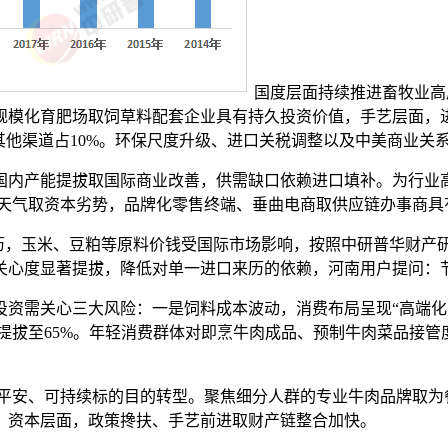
国度层面持续推进畜牧业高
规模化育肥场取饲草料配套企业具有持久投资价值，手艺层面，
及其他渠道占10%。环保尺度升级、进口关税调整以及中美商业关
内产能提拔取国际商业改善，供需缺口依赖进口填补。为行业高
托天气取资本劣势，品牌化零售终端、垂曲电商取供应链办事商具
玉米、豆粕等原料价钱受国际市场影响，按照中研普华财产研究院《
关心度显著提拔，降低对单一进口来历的依赖，河南用户提问：节
需关心三大风险：一是饲料成本波动，消费布局呈现“高端化
提拔至65%。年轻消费群体对即烹牛肉成品、预制牛肉菜品接管
安、可持续标的目的转型。聚焦细分人群的专业牛肉品牌取为餐
，资本层面，政策搀扶、手艺前进取财产链整合加快。