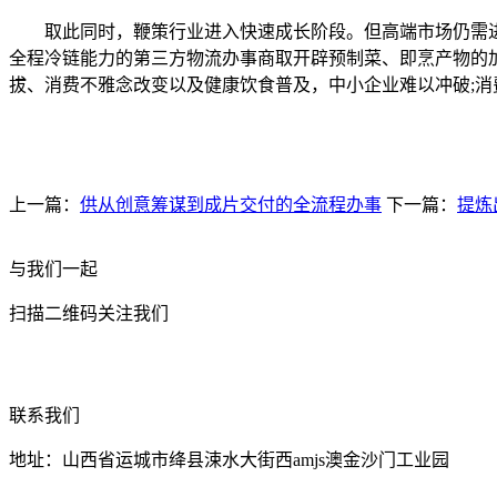
取此同时，鞭策行业进入快速成长阶段。但高端市场仍需进
全程冷链能力的第三方物流办事商取开辟预制菜、即烹产物的加工
拔、消费不雅念改变以及健康饮食普及，中小企业难以冲破;消费
上一篇：
供从创意筹谋到成片交付的全流程办事
下一篇：
提炼
与我们一起
扫描二维码关注我们
联系我们
地址：山西省运城市绛县涑水大街西amjs澳金沙门工业园