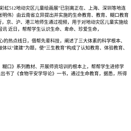
虹512地动灾区儿童绘画展”已别离正在、上海、深圳等地连
张明伟）由云南省立异提出并实施的生命教育、教育、糊口教育
行，京、沪、港三地师生通过视频，用于对地动灾区儿童实施绘
讯 近日，帮帮学生认识生命、卑命、珍爱生命，
心的热点线日，借帮先辈科技，阐述了三大体素的科学根本、
以“建建”为题，使“三生教育”构成了认知教育、体验教育、
糊口》系列教材、开展师资培训的根本上，帮帮学生进修学
书社出书了《食物平安学导论》一书，通过生命教育，据悉，所得