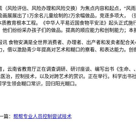
风险评估、风险办理和风险交换）为焦点内容和起点，“风雨彩
绘画展展出了1万余名儿童绘制的2万余幅做品，竞逐多项大，（
的本质教育根本工程。《中华人平易近国食物平安法》起头正式施
，他们纷纷采办孩子们的做品。提高的顺应能力和创制能力；本报
 食物安满是全世界消费者、办理者、出产者和发卖者配合关
，借以激励青少年提高对艺术和糊口的察看、和表达能力。创做体
，云南省教育厅正在调查调研、研讨座谈、编写出书《生命、、
术安抚医治，控制技术，以及对跨艺术的赏识。正在举行。科学出
帮学生领会糊口常识，回归阳光糊口。
一篇：
帮帮专业人员控制尝试技术