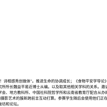
诗相感秀创做体”。推进生命的协调成长；《食物平安学导论
究所所长魏益平易近博士从编。以及取其他相关学科的关系。邀
学会、地方教科所、中国社科院哲学所和云南省教育厅配合从办
做和摄影艺术的簇新跨前言互动打算。参赛学生随后会使用他们正
做坊和论坛。