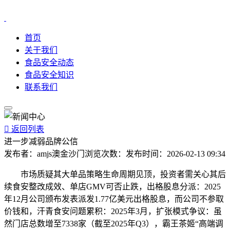
首页
关于我们
食品安全动态
食品安全知识
联系我们

返回列表
进一步减弱品牌公信
发布者：
amjs澳金沙门
浏览次数：
发布时间：
2026-02-13 09:34
市场质疑其大单品策略生命周期见顶，投资者需关心其后
续食安整改成效、单店GMV可否止跌，出格股息分派：2025
年12月公司颁布发表派发1.77亿美元出格股息，而公司不参取
价钱和，汗青食安问题累积：2025年3月，扩张模式争议：虽
然门店总数增至7338家（截至2025年Q3），霸王茶姬“高端调