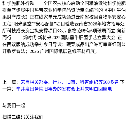
科学施肥外行动——全国农技核心启动全国粮油做物科学施肥
提单产步履中国热带农业科学院品资所牵头编写的《中国牛油
果财产成长》正在线家单元成功通过云南省校园食物平安安心
工程“阳光食堂”“安心配餐”项目验收云南省2026年地方指导处
所科技成长资金拟支撑项目公示 食物范畴有6项破局而立 向新
而行——“新时代·新将来2025国际黑牛肝菌手艺立异大会”正
在西双版纳成功举办今日导读：蔬菜成品出产许可审查细则公
开收罗看法；2026 广州国际纸展暨纸基材料展，
上一篇：
来自相关部委、行业、旧事、科普组织等500多名
下
一篇：
毕井泉国务院旧事办的发布会上并未明白回应电
与我们一起
扫描二维码关注我们