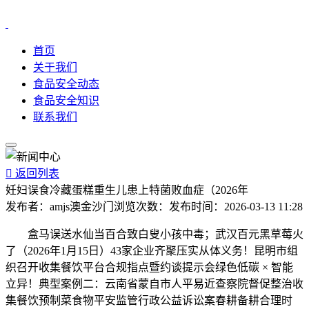
首页
关于我们
食品安全动态
食品安全知识
联系我们

返回列表
妊妇误食冷藏蛋糕重生儿患上特菌败血症（2026年
发布者：
amjs澳金沙门
浏览次数：
发布时间：
2026-03-13 11:28
盒马误送水仙当百合致白叟小孩中毒；武汉百元黑草莓火
了（2026年1月15日）43家企业齐聚压实从体义务！昆明市组
织召开收集餐饮平台合规指点暨约谈提示会绿色低碳 × 智能
立异！典型案例二：云南省蒙自市人平易近查察院督促整治收
集餐饮预制菜食物平安监管行政公益诉讼案春耕备耕合理时