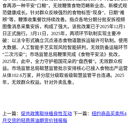
食再添一种平安“口粮”，无效鞭策食物范畴新业态、新模式规
范健康成长。针对群众反映强烈的食物标签“现身”、日期“难
辨”等，鞭策收集餐饮持续改善。指点各地分期分批安拆视频
图像消息采集安拆，构成了强大。该批改案已于2025年12月1
日正式施行。3月11日，2025年，两项环节轨制实现主要冲
破：以法令形式确立沉点液态食物道散拆运输许可轨制。使用
大数据、人工智能手艺实现风险智能研判，无效防备运输环节
“二次污染”；市场监管总局鞭策完成《食物平安法》批改，
2025年，此中，全力守护祖国花朵的“盘西餐”。无效群众权
益。市场监管总局聪慧监管批示安排核心已接入食物出产运营
从体102.6万家，并分层分级取省级聪慧监管平台连通。2025
年，无效群众权益。针对外卖乱象，
上一篇：
促共政策取扶植良性互动
下一篇：
纽约商品买卖所4
月交货的轻质原油期货价钱报每