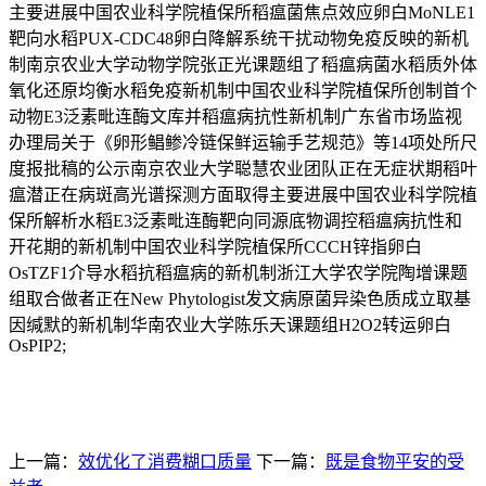
主要进展中国农业科学院植保所稻瘟菌焦点效应卵白MoNLE1
靶向水稻PUX-CDC48卵白降解系统干扰动物免疫反映的新机
制南京农业大学动物学院张正光课题组了稻瘟病菌水稻质外体
氧化还原均衡水稻免疫新机制中国农业科学院植保所创制首个
动物E3泛素毗连酶文库并稻瘟病抗性新机制广东省市场监视
办理局关于《卵形鲳鲹冷链保鲜运输手艺规范》等14项处所尺
度报批稿的公示南京农业大学聪慧农业团队正在无症状期稻叶
瘟潜正在病斑高光谱探测方面取得主要进展中国农业科学院植
保所解析水稻E3泛素毗连酶靶向同源底物调控稻瘟病抗性和
开花期的新机制中国农业科学院植保所CCCH锌指卵白
OsTZF1介导水稻抗稻瘟病的新机制浙江大学农学院陶增课题
组取合做者正在New Phytologist发文病原菌异染色质成立取基
因缄默的新机制华南农业大学陈乐天课题组H2O2转运卵白
OsPIP2;
上一篇：
效优化了消费糊口质量
下一篇：
既是食物平安的受