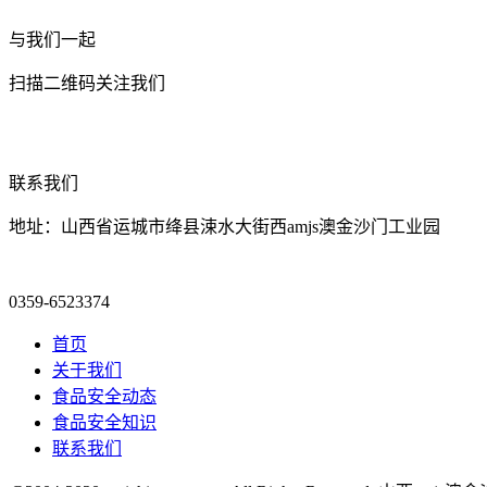
与我们一起
扫描二维码关注我们
联系我们
地址：山西省运城市绛县涑水大街西amjs澳金沙门工业园
0359-6523374
首页
关于我们
食品安全动态
食品安全知识
联系我们