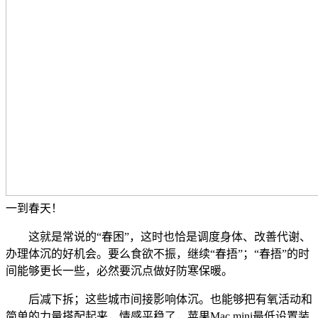
一到春天！
这就是常说的“春困”，这时也恰是调度身体、改善代谢、
办理体沉的好机会。要么食欲不振，继续“春捂”；“春捂”的时
间能够更长一些，必然要沉点做好防寒保暖。
后减下拆；这些城市间接影响体沉。也能够把有氧活动和
简单的力量搭配起来，情感平稳了，苹果Mac mini最低设置装