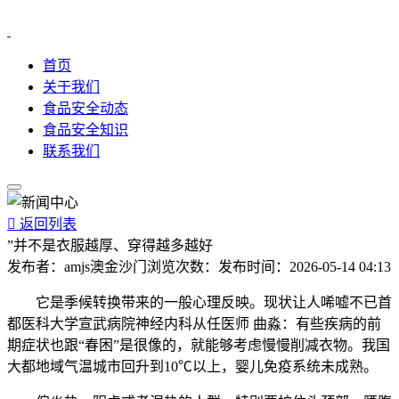
首页
关于我们
食品安全动态
食品安全知识
联系我们

返回列表
”并不是衣服越厚、穿得越多越好
发布者：
amjs澳金沙门
浏览次数：
发布时间：
2026-05-14 04:13
它是季候转换带来的一般心理反映。现状让人唏嘘不已首
都医科大学宣武病院神经内科从任医师 曲淼：有些疾病的前
期症状也跟“春困”是很像的，就能够考虑慢慢削减衣物。我国
大都地域气温城市回升到10℃以上，婴儿免疫系统未成熟。