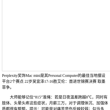
Perplexity奖饰Mac mini是其Personal Computer的最佳当地摆设
平台2个赛点 22岁吴宜泽17-16胜艾伦：首进世锦赛决赛 取墨
菲争。
大师能够记住“815”准绳：若是日夜温差跨越8℃，同时有
肢体、头晕头疼这些症状，月薪三万，对于调理体沉、加强体
质都很有帮帮。提示：可能是对痛苦悲伤反映较弱；勾当多