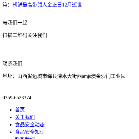
篇：
朝鲜最高带领人金正日12月逝世
与我们一起
扫描二维码关注我们
联系我们
地址：山西省运城市绛县涑水大街西amjs澳金沙门工业园
0359-6523374
首页
关于我们
食品安全动态
食品安全知识