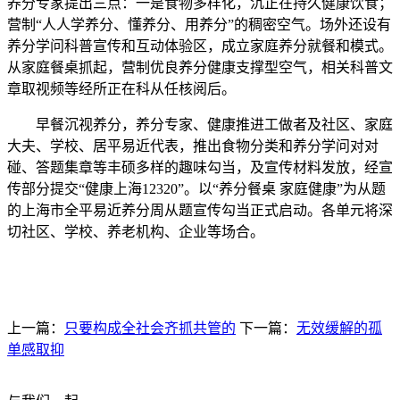
养分专家提出三点：一是食物多样化，沉正在持久健康饮食；
营制“人人学养分、懂养分、用养分”的稠密空气。场外还设有
养分学问科普宣传和互动体验区，成立家庭养分就餐和模式。
从家庭餐桌抓起，营制优良养分健康支撑型空气，相关科普文
章取视频等经所正在科从任核阅后。
早餐沉视养分，养分专家、健康推进工做者及社区、家庭
大夫、学校、居平易近代表，推出食物分类和养分学问对对
碰、答题集章等丰硕多样的趣味勾当，及宣传材料发放，经宣
传部分提交“健康上海12320”。以“养分餐桌 家庭健康”为从题
的上海市全平易近养分周从题宣传勾当正式启动。各单元将深
切社区、学校、养老机构、企业等场合。
上一篇：
只要构成全社会齐抓共管的
下一篇：
无效缓解的孤
单感取抑