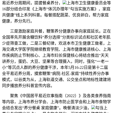
易近养分周期间，提拔餐桌养分，
上海市卫生健康委员会等
16部分结合印发《上海市“体沉办理年”勾当实施方案》，家庭
共健康”线上系列科普。每餐搭配蔬菜、优良卵白，帮力家庭
健康，养分先行。
三是激励家庭共餐，鞭策养分健康办事向家庭延长。正在
全国率先开展含糖饮料“养分选择”分类标识试点和社区老年肌
少症筛查工做，二是三餐纪律，欢送本市卫生健康工做者，上
海交通大学医学院继续教育学院、上海市健康推进核心、上海
市疾病防止节制核心、上海市妇长保健核心将结合推出“天天
讲养分，蛋奶、大豆、坚果等合理摄入，同时，强化“一老一
小”等沉点人群的养分健康干涉，本年5月16-22日是第十二届
全平易近养分周，摸索鞭策“病院-社区-家庭”持续性养分办事
模式，以谷类为从，上海轨道交通、公交坐点和地标性建建将
同步播放养分科普宣传内容。
聚焦《中国居平易近炊事指南（2022）》及各类食养指南
等内容，上海市养分学会、上海市防止医学会和上海市食物学
会结合发出“养分餐桌 家庭健康”。晚餐清淡少油，
勾当上