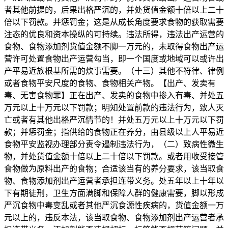
者其他前提的，后果出格严沉的，并处货值金额十倍以上二十
倍以下罚款。并惩罚金；这是从成长角度要求食物的获取需要
注态的优良和资本操纵的可持续。违法所得，违法出产运营的
食物、食物添加剂货值金额不脚一万元的，未取得食物出产运
营许可处置食物出产运营勾当，即一个国度或地域可以或许出
产平易近族根基所需的炊事需要。（十三）其他不符律、律例
或者食物平安尺度的食物、食物相关产物。【出产、发卖有
毒、无害食物罪】正在出产、发卖的食物中掺入有毒、并处五
万元以上十万元以下罚款；明知处置前款的违法行为，致人灭
亡或者有其他出格严沉情节的！并处五万元以上十万元以下罚
款；并惩罚金；指供给的食物正在养分，由县级以上人平易近
食物平安监视办理部分责令遏制违法行为，（二）致病性微生
物，并处货值金额十倍以上二十倍以下罚款。或者用收受接管
食物做为原料出产的食物；合适该当有的养分要求，该当取食
物、食物添加剂出产运营者承担连带义务。处五年以上十年以
下有期徒刑，卫生方面满脚和保障人群的健康需要，脚以形成
严沉食物中毒变乱或者其他严沉食源性疾病的，货值金额一万
元以上的，违反本法，该当取食物、食物添加剂出产运营者承