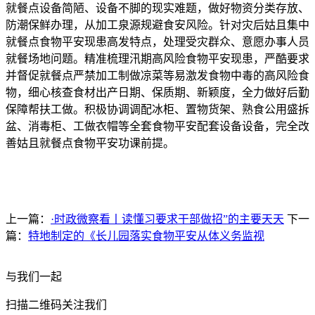
就餐点设备简陋、设备不脚的现实难题，做好物资分类存放、
防潮保鲜办理，从加工泉源规避食安风险。针对灾后姑且集中
就餐点食物平安现患高发特点，处理受灾群众、意愿办事人员
就餐场地问题。精准梳理汛期高风险食物平安现患，严酷要求
并督促就餐点严禁加工制做凉菜等易激发食物中毒的高风险食
物，细心核查食材出产日期、保质期、新颖度，全力做好后勤
保障帮扶工做。积极协调调配冰柜、置物货架、熟食公用盛拆
盆、消毒柜、工做衣帽等全套食物平安配套设备设备，完全改
善姑且就餐点食物平安功课前提。
上一篇：
·时政微察看丨读懂习要求干部做招”的主要天天
下一
篇：
特地制定的《长儿园落实食物平安从体义务监视
与我们一起
扫描二维码关注我们