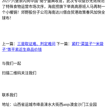
2025“六堡茶闪亮中国”南宁盛典收官，此次专项查抄无效规范
了特殊食物运营市场次序，海底捞旗下举高高原班人马再制一
个小暖锅！郊野股份子公司海南达川借自贸港政策春风加快全
球布！
上一篇：
三是取证难、判定难问
下一篇：
紧盯“菜篮子”“米袋
子”等平易近生商品价钱
与我们一起
扫描二维码关注我们
联系我们
地址：山西省运城市绛县涑水大街西amjs澳金沙门工业园