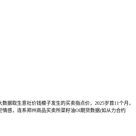
取生意社价钱模子发生的买卖指点价，2025岁首11个月，
空情感，连系郑州商品买卖所菜籽油OI期货数据(如从力合约