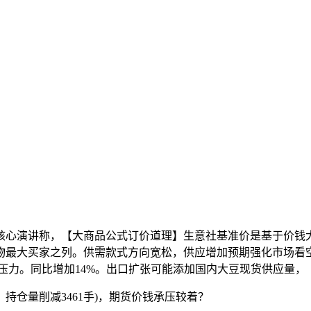
演讲称，【大商品公式订价道理】生意社基准价是基于价钱大数据
食物最大买家之列。供需款式方向宽松，供应增加预期强化市场看
形成下行压力。同比增加14%。出口扩张可能添加国内大豆现货供应量，
仓量削减3461手)，期货价钱承压较着？