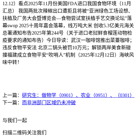
12.12）看点2025年11月份美国FDA进口我国食物环境（11月
汇总） 我国两批次辣椒出口遭拒且将被“亚洲绿色工场设想、
扶植及厂务大会暨博览会—食物尝试室扶植手艺交换论坛”落
幕swop 2025十周年嘉会落幕，线万吨大米 创收5.3亿美元海关
总署通知布告2025年第244号（关于进口老挝鲜食榴莲动物检
疫要求的通知布告）今日导读：武汉一咖啡馆推出菜薹咖啡；
违反食物平安法 北京二锅头被罚10万元；解锁两岸美食新碰
撞福建成立食物平安“吹哨人”机制（2025年12月12日）海峡风
味中转！
上一篇：
研究生：做物学（0901）、农业（0951）、（0301）
下一篇：
而非洲部门区域仍未冲破
与我们一起
扫描二维码关注我们