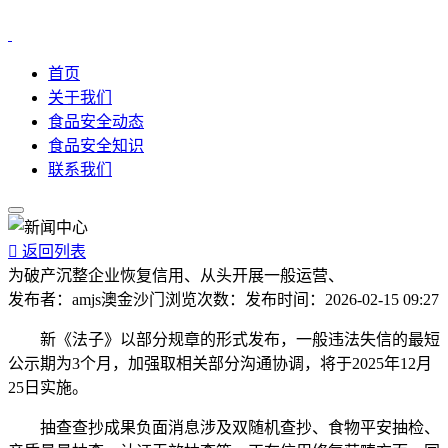
首页
关于我们
食品安全动态
食品安全知识
联系我们

返回列表
为破产沉整企业恢复信用、从头开展一般运营、
发布者：
amjs澳金沙门
浏览次数：
发布时间：
2026-02-15 09:27
新《法子》以部分规章的形式发布，一般违法失信的最短
公示期为3个月，加强取相关部分沟通协调，将于2025年12月
25日实施。
抽查查抄成果负面消息涉及双随机查抄、食物平安抽检、