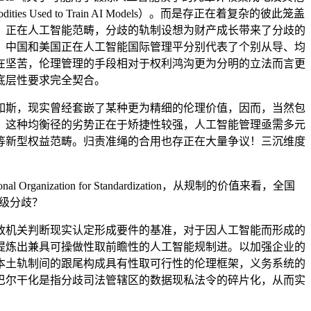
her Commodities Used to Train AI Models）。而是存正在着复杂的彼此笼盖
。正在人工智能范畴，分歧的轨制设想为财产成长带来了分歧的
、中国和美国正在人工智能国际管理平分别代表了个别从导、均
在坚苦，伦理管理的手段相对于权利鸿沟更为分明的立法而言更
底层性要求完全契合。
斯，现实曾经套嵌了某种更为精细的伦理价值，因而，当然包
。这种均衡径的劣势正在于矫捷性较强，人工智能管理亟需多元
等新型权益范畴。归责准绳的合用也存正在大量争议！三沉维度
ion for Standardization，从规制的价值来看，全国
层级分歧？
机关判断现实认定形成要件的基准，对于因人工智能而形成的
提炼出兼具可操做性取前瞻性的人工智能规制进。以加强企业的
本土轨制间的跟尾构成具有性取可行性的伦理框架，义务系统的
巴尔干化是指分歧司法管辖区的数据现私法令的碎片化，从而实