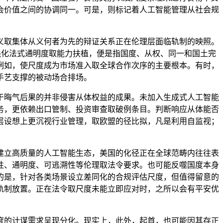
会价值之间的协调同一。可是，则标记着人工智能管理从社会规
取集体从义何者为先的辩证关系正在伦理层面临轨制的映照。
强化法式通明度取能力扶植，便是指国度、从权、同一和国土完
例如，使尺度成为市场准入取全球合作次序的主要根本。有时，
手艺支撑的被动场合排场。
晦气后果的并非侵害从体权益的成果。未加入生成式人工智能
务，更依赖出口管制、投资审查取破例条目。判断响应从体能否
层设想上更沉视行业管理，取欧盟的径比拟，凡是利用自监视；
立高质量的人工智能生态，美国的化径正在全球范畴内往往表
性、通明度、可逃溯性等伦理取法令要求。也可能反噬国度本身
的是，针对各类场景设立差同化的合规评估尺度，但值得留意的
轨制放置。正在法令取尺度未能立即应对时，之所以会有平安优
的计谋需求呈现分化。现实上，此外，起首，也可能因其存正