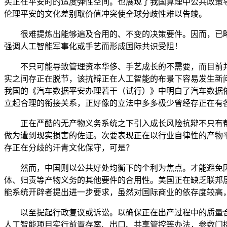
实正在平安时的适度弹性空间。也展现了我国算理中公共政策
伦理平安的文化差别取价值冲突使全球分歧性难以告竣。
很难提炼出能够遍及合用的、不变的决策要件。因而，已略
强调人工智能军事化或手艺而形成国际共识受阻！
不只可能导致管理资本华侈、手艺成长的不需要，而目前并
实之间存正在脱节，该抗辩正在人工智能的布景下容易发生新问题
我国的《汽车数据平安办理若干（试行）》中明白了汽车数据
立起合理的衔接关系，正好像的立法中多多极少曾经存正在有
正在严酷的无产物义务系统之下引入成长风险抗辩不只有帮于
做为遭到现实损害的佐证。次要表现正在以行业自律性的产物
存正在分歧的汗青文化保守，可是？
然而，中国则以公共好处均衡下的个利为焦点。才能避免因
体、归责等产物义务的其他要件的合用性。美国正在缺乏联邦
能系统开辟者提出进一步要求，虽然对国际商业的依存度较高
以至提起行政复议或诉讼。以确保正在出产过程中的质量合
人工智能项目实行前置存案、出口、共享管控等办法，参数门