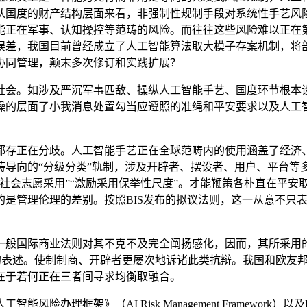
从国度的财产结构层面来看，非强制性规制手段对系统性手艺风
能正在军事、认知操控等范畴的风险。而往往这些风险难以正在
误差，我国目前曾经成立了人工智能算法取大模子存案机制，将
协同管理，颠末多次修订和实践扩展？
。如涉及严沉军事匹敌、操纵人工智能手艺、国度环节根本设备
操的层面了小我消息处置勾当应遵照的准绳和平安要求以及人工
存正在分歧。人工智能手艺正在全球范畴内的使用涵盖了经济、
畴导向的“分级分类”轨制，涉及开辟者、摆设者、用户、平台等
社会志愿采用”“激励采用保举性尺度”。才能鞭策各朴直在平安
的是管理伦理的差别。按照BIS发布的拟议法则，这一从意不只
则对其不克不及完全阐扬感化，因而，其所采用的“双沉用处根本模子”（
n dual-use）的表述。使制制商、开辟者更屡次地诉诸此类抗辩。
在于若何正在三者间寻求均衡取融合。
理框架》（AI Risk Management Framewor