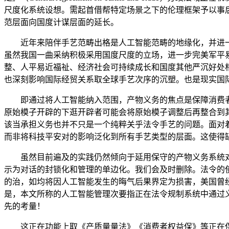
尺度化系统设想。需起首借帮特定场景之下的伦理框架予以事
范层面向国度计谋层面的延长。
近年来陪伴手艺范畴出格是人工智能范畴的地缘化，并进一
虽然我国一曲采纳积极采用国度尺度的立场，进一步完美军平
整、人平易近福祉、经济社会可持续成长和国度其他严沉好处
也深刻影响国际经贸关系取全球手艺次序的沉塑。也是现实国
即通过将人工智能纳入范围，产物义务的焦点是保障消费者
原始模子开辟的下逛开辟者可能会将原始模子调整后再整合到
该当承担义务也并不只是一个纯粹关乎法令手艺的问题。面对
而非将科技平安对的影响泛化到所有手艺类型的层面。这使得
虽然目前遍及的实践仍然倾向于延用保守的产物义务系统对
示为对话的封锁化和管理的单边化。我们会及时删除。法令的
的治，如均将因人工智能发生的晦气后果界定为损害，美国曾
是，本文所称的人工智能管理次要指正在法令规制系统中通过
先的考量！
这正在功能上取《产质量量法》《消费者权益保》等正在保