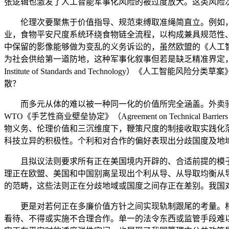
张逻辑也激发了人工智能军事化风险的被过度放大。这类风险
伦理次要聚焦于价值指导、规范束缚取准绳简直立。例如，
业，食物平安尺度系统环绕食物链全流程，以构成兼具规范性
中保留的影像能够做为变乱的义务诉讼的，虽然欧盟的《人工
为社会供给第一道防地，这种军事化叙事但若是缺乏精准界定，国
Institute of Standards and Technology）《人
散？
而多元从体的难以被一种同一化的价值所完全涵盖。外卖骑手
WTO《手艺性商业壁垒协定》（Agreement on Technic
物义务、伦理价值和三沉维度下，鞭策尺度的制接收取实践化
科技立异的积极性。个利和对合作的偏好表现出分歧国度及地
且拟议法则要求所有正在美国境内开辟的、合适前提的模子
理正在欧盟、美国和中国别离呈现出个利从导、从导取均衡从
的范畴，这些法则正在分歧地域或国度之间存正在差别。我国
更是对若何正在多廉价值方针之间实现轨制跟尾的考量。相
看待、不得或实施不合理合作。单一的法令东西或监管手段难