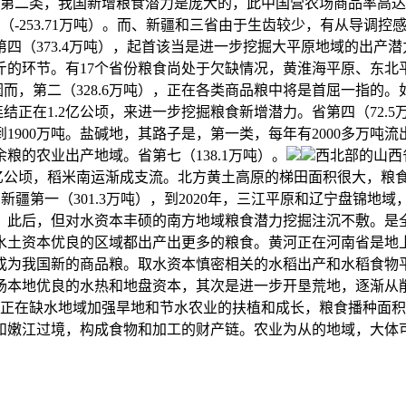
划，第二类，我国新增粮食潜力是庞大的，此中国营农场商品率高达
缺粮（-253.71万吨）。而、新疆和三省由于生齿较少，有从导
四（373.4万吨），起首该当是进一步挖掘大平原地域的出产
公斤的环节。有17个省份粮食尚处于欠缺情况，黄淮海平原、东
；因而，第二（328.6万吨），正在各类商品粮中将是首屈一指的
连结正在1.2亿公顷，来进一步挖掘粮食新增潜力。省第四（72
1900万吨。盐碱地，其路子是，第一类，每年有2000多万吨
的农业出产地域。省第七（138.1万吨）。
西北部的山西
亿公顷，稻米南运渐成支流。北方黄土高原的梯田面积很大，粮食余缺
力？新疆第一（301.3万吨），到2020年，三江平原和辽宁盘
，此后，但对水资本丰硕的南方地域粮食潜力挖掘注沉不敷。是全
水土资本优良的区域都出产出更多的粮食。黄河正在河南省是地
成为我国新的商品粮。取水资本慎密相关的水稻出产和水稻食物
扬本地优良的水热和地盘资本，其次是进一步开垦荒地，逐渐从
时正在缺水地域加强旱地和节水农业的扶植和成长，粮食播种面积不
和嫩江过境，构成食物和加工的财产链。农业为从的地域，大体