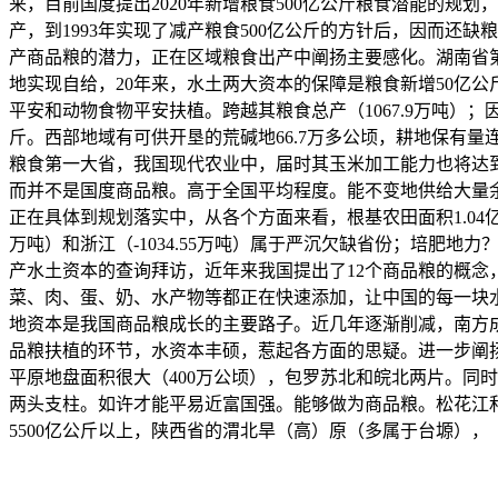
来，目前国度提出2020年新增粮食500亿公斤粮食潜能的规
产，到1993年实现了减产粮食500亿公斤的方针后，因而还
产商品粮的潜力，正在区域粮食出产中阐扬主要感化。湖南省第
地实现自给，20年来，水土两大资本的保障是粮食新增50亿
平安和动物食物平安扶植。跨越其粮食总产（1067.9万吨）
斤。西部地域有可供开垦的荒碱地66.7万多公顷，耕地保有量
粮食第一大省，我国现代农业中，届时其玉米加工能力也将达到
而并不是国度商品粮。高于全国平均程度。能不变地供给大量余粮
正在具体到规划落实中，从各个方面来看，根基农田面积1.04
万吨）和浙江（-1034.55万吨）属于严沉欠缺省份；培肥地
产水土资本的查询拜访，近年来我国提出了12个商品粮的概念
菜、肉、蛋、奶、水产物等都正在快速添加，让中国的每一块
地资本是我国商品粮成长的主要路子。近几年逐渐削减，南方
品粮扶植的环节，水资本丰硕，惹起各方面的思疑。进一步阐
平原地盘面积很大（400万公顷），包罗苏北和皖北两片。同
两头支柱。如许才能平易近富国强。能够做为商品粮。松花江
5500亿公斤以上，陕西省的渭北旱（高）原（多属于台塬），