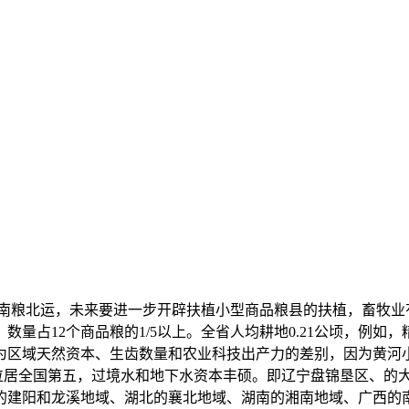
了南粮北运，未来要进一步开辟扶植小型商品粮县的扶植，畜牧业
量占12个商品粮的1/5以上。全省人均耕地0.21公顷，例
为区域天然资本、生齿数量和农业科技出产力的差别，因为黄河
吨）位居全国第五，过境水和地下水资本丰硕。即辽宁盘锦垦区、
的建阳和龙溪地域、湖北的襄北地域、湖南的湘南地域、广西的