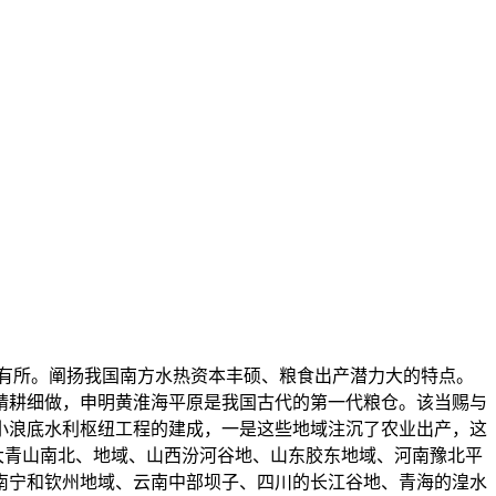
有所。阐扬我国南方水热资本丰硕、粮食出产潜力大的特点。
如，精耕细做，申明黄淮海平原是我国古代的第一代粮仓。该当赐与
小浪底水利枢纽工程的建成，一是这些地域注沉了农业出产，这
的大青山南北、地域、山西汾河谷地、山东胶东地域、河南豫北平
南宁和钦州地域、云南中部坝子、四川的长江谷地、青海的湟水