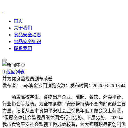
首页
关于我们
食品安全动态
食品安全知识
联系我们

返回列表
并为优良监视员颁布荣誉
发布者：
amjs澳金沙门
浏览次数：
发布时间：
2026-03-26 13:44
涵盖高校学生、食物出产企业、商超、餐饮、外卖平台、
行业协会等范畴。为全市食物平安形势持续不变向好贡献主要
力量。记者从全市食物平安社会监视员年度工做会议上获悉，
“但愿全体社会监视员继续阐扬行业劣势、下层劣势，2025年
我市食物平安社会监视工做成效较着，为大师履职尽责创制优