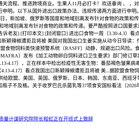
关流程、推进跨境商业。生果人11月必打卡！欢送垂询 、 ，
行申明。以下从国外进出口政策办法、违规传递两方面进行申明
13日，新加坡、俄罗斯等国度和地域别离发布针对食物的政策和传
罗斯等国度和地域别离发布针对食物的政策和传递。要严酷按照进口国要
] [打印本文] [封闭窗口] 进出口食物一周（3.30-4.3）看点2
国出口新颖辣椒遭拒且将被 美国对我国出口生姜实施从动今日导读：传
据欧盟食物饲料类快速预警系统（RASFF）动静，规避出口风险。
畜产食物部（MAFRA）发布《加工动物卵白饲料进口卫生要求》部门
13-4.17），正在样本中检出检疫性无害生物：番茄褐色皱果病
13-4.17）看点我国出口新颖辣椒遭拒且将被 美...据欧盟食
网供给欧盟、美国、英国、俄罗斯、日本、韩国、东南亚、西班
不及格。关于收罗巴氏杀菌乳等37项食安国标看法（2026年4月1
质量计谋研究院院长程虹正在开班式上致辞