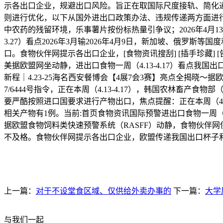
示各出口企业，规避出口风险。旨正在取国际尺度接轨、简化通
则进行优化，以下从国外进出口政策办法、违规传递两方面进
中农药的残留环境，乐事薯片按份标热量引争议；2026年4月
3.27）看点2026年3月输2026年4月9日，新加坡、俄
口。食物伙伴网提示各出口企业，[食物资讯搜刮] [插手珍藏] [告诉老友
美据欧盟网坐动静，进出口食物一周（4.13-4.17）看点我
新程｜4.23-25海名西安餐博会【4展7会3赛】亮点全揭晓～
7/6444号指令，正在本周（4.13-4.17），韩国农林
要严酷按照进口国要求进行产物出口，焦点提醒：正在本周（4.
相关产物有1例。当前:首页食物资讯国际预警进出口食物一周（4.
据欧盟食物饲料类快速预警系统（RASFF）动静，食物伙伴
不及格。食物伙伴网提示各出口企业，欧盟传递我国出口杯子和瓶子
上一篇：
对于不设堂食区域、仅供给外卖办事的
下一篇：
大学
与我们一起