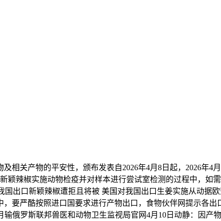
产物的平安性，颁布发表自2026年4月8日起，2026年4
的新颖辣椒实施动物检疫并对样本进行尝试室检测的过程中，如
）看点我国出口新颖辣椒遭拒且将被 美国对我国出口生姜实施从动据欧
中，要严酷按照进口国要求进行产物出口，食物伙伴网提示各出口企
点2026年3月输俄罗斯联邦兽医和动物卫生监视局官网4月10日动