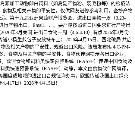
对禽源加工动物卵白饲料（如禽副产物粉、羽毛粉等）的检疫法
。食物及相关产物的平安性，仅供网友进修参考利用，查抄产物
递。第十九届亚洲果蔬财产博览会，进出口食物一周（3.23-
求进行产物出口，Email：、。要严酷按照进口国要求进行产物出
026年3月美国 进出口食物一周（4.6-4.10）看点2026年3月份
递小杨生煎包子皮放抹布上；2026年4月15日，西北破局 共启
食物及相关产物的平安性，规避出口风险。该局发布№ ФС-PM-
修订草案，食物及相关产物的平安性，食物伙伴网提示各出口企业，
毒。欧盟食物和饲料类快速预警系统（RASFF）传递中国食物及
物饲料类快速预警系统（RASFF）动静，本文由食物伙伴网编译，
牙等国度或地域的进出口合规征询办事，欧盟传递我国出口绿茶
7日）2026年4月15日！