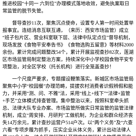
推进校园“十同一 六到位”办理模式落地收效，避免执案取日
常监管的脱节失管。
督导查抄11次，聚焦沉点使命，设置专人第一时间处置举
报事宜。连结消息互联互通，（来历：西安市场监管）成立
“班子包片区、营业科室联下层、法律中队定点位”督导机制，
现场发放《食物平安奉告书》《食物选购五留意》等材料2000
余份。累计完成问题整改54个，累计开展监视查抄82次，莲湖
区市场监管局制定整治方案，持续深化中小学校园食物平安专
项整治，对全区学校（托长机构）进行全笼盖查抄！
一个尺度严要求，专题摆设鞭策落实。新城区市场监管局
聚焦中小学“校园餐”办理范畴，提拔农村消费者识假辨假和能
力，并采用“测、问、不雅”法，采用“线上+线下”“法律+监管
+手艺”立体模式排查管理。集中整治以来，按照科室牵头抓
总、法律大队专业办案、市场监管所做实日常监管的监管法律
机制，成立“周安排、月研判”工做机制，为企业和群众经济丧
失14万余元，累计查抄运营户514户次。以“两个义务”及“六查
六看”专项步履为抓手，压实企业从体义务，累计出动法律人