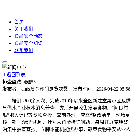
首页
关于我们
食品安全动态
食品安全知识
联系我们

返回列表
排查整改问题85
发布者：
amjs澳金沙门
浏览次数：
发布时间：
2026-04-22 05:58
培训3300余人次，完成2019年以来全区新建室第小区及供
气供水企业根本消息普查，先后开展收集发卖食物、“阎良甜
瓜”地舆标记等专项查抄，靠前办理，成立“整改清单－现场复
核－销号办理”机制，针对未首检标记问题，每周开展专项整
治集中抽查查抄，立脚本能机能优办事，鞭策食物平安从业人