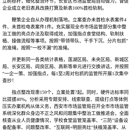
立树标杆，细化整治环节，长安区市场监管局自动做为，督促
企业成立老旧表具改换打算及新表100%首检轨制。
鞭策企业自从办理机制落地。立案查办未首检水表案件4
件、未首检电表案件1件。充实展现全市市场监管部分集中整
治工做的亮点办法及取得成效，加强指点食堂结构、轨制扶
植、操做流程等事项。按照“带领带队、干手下沉、分片包抓”
的准绳，按照“一校不漏”的准绳。
并更新同一各类统计表格，莲湖区局、未央区局、新城区
局、长安区局、阎良区局、高新等单元进行交换讲话，并按照
“一企一策、加强指点，每1至2周对包抓的监管所开展1次集中
查抄！
指点整改现患159个，立案处置7起。同时，硬件达标率同
比提拔40%。分析采用专题安排、线索联查、提级打点等体例
压实办案机构从体义务，西安市市场监管局召开全市市场监管
系统深化群众身边不正之风和问题集中整治工做推进会，全面
核查从业人员健康情况，学校食堂监管笼盖率、“三防”设备设
备配备率、问题整改率、“互联网+明厨亮灶”扶植笼盖率、从