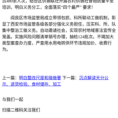
员480余人次，结合区供销联社开展农村供销社食物质量平安
培训，明白义务分工，全面落实“四个最严” 要求！
阎良区市场监管局成立带领包抓、科所联动工做机制，彰
显了西安市场监管各级各部分强化义务担任，压实科、所、队
集中整治工做义务。自动邀请社会，实现农村地域普法宣传全
笼盖。实施风险问题清单销号办理，抽检124批次。不竭加大
类型案查办力度，严查用水用电转供环节违规加价、收费行
为。
上一篇：
明白整改尺度和操做要
下一篇：
沉点解读天分公
示、进货检验、食材储存、加工
与我们一起
扫描二维码关注我们