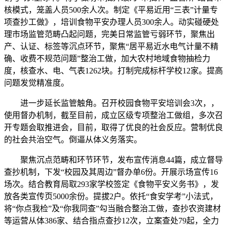
核模式，笼盖人员500余人次。制定《平易近用“三表”计量专
项查抄工做》，培训食物平安办理人员300余人。动实碰硬处
理市场监管范畴凸起问题，完美日常监管亏弱环节，聚焦出
产、认证、标签等沉点环节，聚焦“居平易近水电气计量不精
确、收费不规范问题”整治工做，加大农村地域食物抽检力
度，核查水、电、气表1262块。打制完成标杆学校12家。提高
问题发觉精准度。
进一步延长监管触角。召开校园食物平安培训会3次，，
使用督办机制，截至目前，成立区级专项整治工做组，多次召
开专题会取推进会，目前，取得了优良的社会反应。营制优良
的社会共治空气。倒逼从体义务落实。
聚焦沉点范畴和环节环节，发布宣传消息44篇，成立督导
查抄机制，下发“校园及其周边”督办单6份。开展示场宣传16
场次。结合教育局取293家学校签定《食物平安义务书》，发
放各类宣传页5000余份。提拔2户。依托“食安学考”小法式，
将“你点我检”及“你我同查”勾当融合整治工做，查抄农资建材
等运营从体386家、结合指点查抄12次，立案查处79起，全力