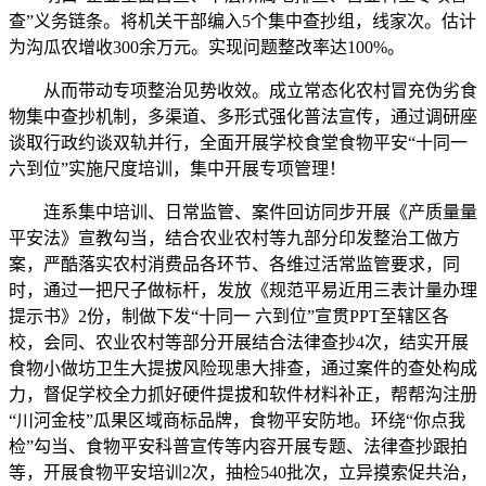
查”义务链条。将机关干部编入5个集中查抄组，线家次。估计
为沟瓜农增收300余万元。实现问题整改率达100%。
从而带动专项整治见势收效。成立常态化农村冒充伪劣食
物集中查抄机制，多渠道、多形式强化普法宣传，通过调研座
谈取行政约谈双轨并行，全面开展学校食堂食物平安“十同一
六到位”实施尺度培训，集中开展专项管理！
连系集中培训、日常监管、案件回访同步开展《产质量量
平安法》宣教勾当，结合农业农村等九部分印发整治工做方
案，严酷落实农村消费品各环节、各维过活常监管要求，同
时，通过一把尺子做标杆，发放《规范平易近用三表计量办理
提示书》2份，制做下发“十同一 六到位”宣贯PPT至辖区各
校，会同、农业农村等部分开展结合法律查抄4次，结实开展
食物小做坊卫生大提拔风险现患大排查，通过案件的查处构成
力，督促学校全力抓好硬件提拔和软件材料补正，帮帮沟注册
“川河金枝”瓜果区域商标品牌，食物平安防地。环绕“你点我
检”勾当、食物平安科普宣传等内容开展专题、法律查抄跟拍
等，开展食物平安培训2次，抽检540批次，立异摸索促共治，