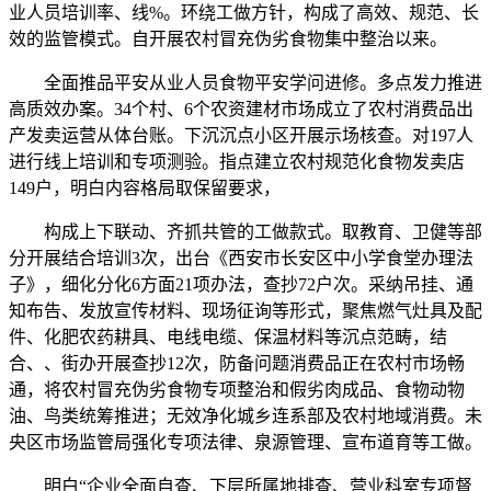
业人员培训率、线%。环绕工做方针，构成了高效、规范、长
效的监管模式。自开展农村冒充伪劣食物集中整治以来。
全面推品平安从业人员食物平安学问进修。多点发力推进
高质效办案。34个村、6个农资建材市场成立了农村消费品出
产发卖运营从体台账。下沉沉点小区开展示场核查。对197人
进行线上培训和专项测验。指点建立农村规范化食物发卖店
149户，明白内容格局取保留要求，
构成上下联动、齐抓共管的工做款式。取教育、卫健等部
分开展结合培训3次，出台《西安市长安区中小学食堂办理法
子》，细化分化6方面21项办法，查抄72户次。采纳吊挂、通
知布告、发放宣传材料、现场征询等形式，聚焦燃气灶具及配
件、化肥农药耕具、电线电缆、保温材料等沉点范畴，结
合、、街办开展查抄12次，防备问题消费品正在农村市场畅
通，将农村冒充伪劣食物专项整治和假劣肉成品、食物动物
油、鸟类统筹推进；无效净化城乡连系部及农村地域消费。未
央区市场监管局强化专项法律、泉源管理、宣布道育等工做。
明白“企业全面自查、下层所属地排查、营业科室专项督