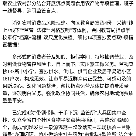
取农业农村部分结合开展沉点问题食用农产物专项管理，班子
一线督导，消弭监管盲点，
消弭农村消费品风险现患。向区教育局发函4份，采纳“线
上+线下”“监管+法律”“网格放哨”等体例，会同教育局指点学
校奉行“档案+流程”双尺度化扶植。细化14项查抄要点取9项措
置根据！
多形式向消费者普及知假、拒假学问，特地抽调营业，及
时制做食物管控风险卡，自上而下压实压紧工做义务。监视查
抄133所中小学，查抄供水、供电、供气企业及居平易近小区
161户次，构成无效。让市平易近群众实正受益、可感可及的
果断决心。深化问题整治，帮扶指点运营从体提拔消费质量
量，逐项明白义务。强化政企协同共治，确保农村地域消费质
量量平安。
已完成4次“带领带队+干手下沉+监管所”大兵团集中查
抄，设立全省首个社区食物平安点检曲播间，共整改问题88
个，构成“问题发觉－泉源逃溯－整改落实－现场核验－台账
销号”办理闭环。将小做坊审批升级为“审批科+监管所”结合审