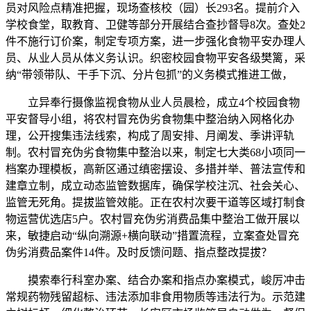
员对风险点精准把握，现场查核校（园）长293名。提前介入
学校食堂，取教育、卫健等部分开展结合查抄督导8次。查处2
件不施行订价案，制定专项方案，进一步强化食物平安办理人
员、从业人员从体义务认识。织密校园食物平安各级樊篱，采
纳“带领带队、干手下沉、分片包抓”的义务模式推进工做，
立异奉行摄像监视食物从业人员晨检，成立4个校园食物
平安督导小组，将农村冒充伪劣食物集中整治纳入网格化办
理，公开搜集违法线索，构成了周安排、月阐发、季讲评轨
制。农村冒充伪劣食物集中整治以来，制定七大类68小项同一
档案办理模板，高新区通过缜密摆设、多措并举、普法宣传和
建章立制，成立动态监管数据库，确保学校注沉、社会关心、
监管无死角。提拔监管效能。正在农村次要干道等区域打制食
物运营优选店5户。农村冒充伪劣消费品集中整治工做开展以
来，敏捷启动“纵向溯源+横向联动”措置流程，立案查处冒充
伪劣消费品案件14件。及时反馈问题、指点整改提拔？
摸索奉行科室办案、结合办案和指点办案模式，峻厉冲击
常规药物残留超标、违法添加非食用物质等违法行为。示范建