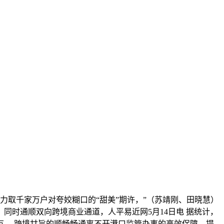
力取千家万户对夸姣糊口的“甜美”期许，”（苏靖刚、田晓慧）
时通顺双向跨境商业通道，人平易近网5月14日电 据统计，
所 有 ，跨境甘旨的顺畅畅通离不开港口监管办事的高效保障。提