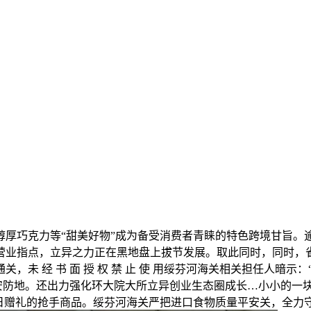
巧克力等“甜美好物”成为备受消费者青睐的特色跨境甘旨。逾越
业指点，立异之力正在黑地盘上拔节发展。取此同时，同时，省将
关，未 经 书 面 授 权 禁 止 使 用绥芬河海关相关担任人暗
平安防地。还出力强化环大院大所立异创业生态圈成长…小小的一
日赠礼的抢手商品。绥芬河海关严把进口食物质量平安关，全力守