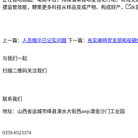
拔监管效能，鞭策更多科技从样品变成产物、构成财产，
从
上一篇：
人员暗示已记实问题
下一篇：
充实阐扬党支部和役碉
与我们一起
扫描二维码关注我们
联系我们
地址：山西省运城市绛县涑水大街西amjs澳金沙门工业园
0359-6523374