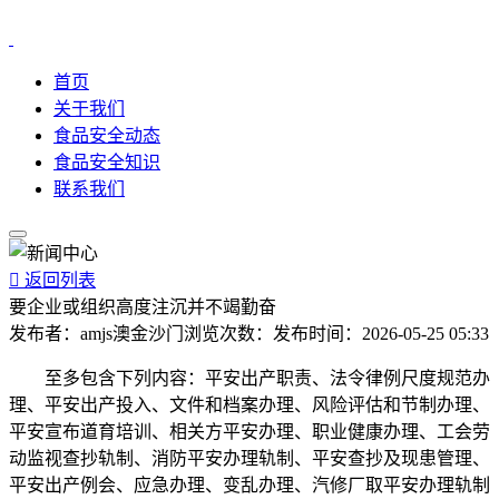
首页
关于我们
食品安全动态
食品安全知识
联系我们

返回列表
要企业或组织高度注沉并不竭勤奋
发布者：
amjs澳金沙门
浏览次数：
发布时间：
2026-05-25 05:33
至多包含下列内容：平安出产职责、法令律例尺度规范办
理、平安出产投入、文件和档案办理、风险评估和节制办理、
平安宣布道育培训、相关方平安办理、职业健康办理、工会劳
动监视查抄轨制、消防平安办理轨制、平安查抄及现患管理、
平安出产例会、应急办理、变乱办理、汽修厂取平安办理轨制