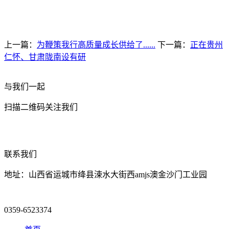
上一篇：
为鞭策我行高质量成长供给了......
下一篇：
正在贵州
仁怀、甘肃陇南设有研
与我们一起
扫描二维码关注我们
联系我们
地址：山西省运城市绛县涑水大街西amjs澳金沙门工业园
0359-6523374