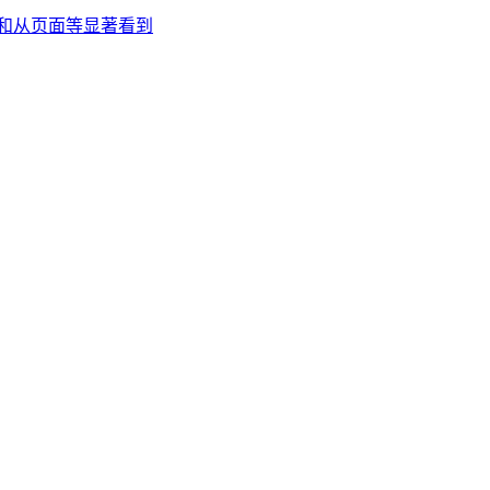
和从页面等显著看到