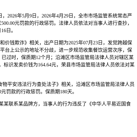
26年5月9日，2026年4月29日，全市市场监管系统常态严
以500.00元罚款的行政惩罚。法律人员依法对当事人进行查抄，
16日。
价钱欺诈》相关，出产日期为2025年07月23日，发觉跨越保
卖平台上公示的地址不分歧，进一步规范收集餐饮运营次序，保
）已过时，保质期12个月；沿滩区市场监管局法律人员对辖区某
。标识发卖价钱为164.64元，荣县市场监管局法律人员依法对某
物平安违法行为查处法子》相关，沿滩区市场监管局法律人员
0元罚款的行政惩罚。保质期180天。
。李某某联系某品牌方，当事人的行为违反了《中华人平易近国食