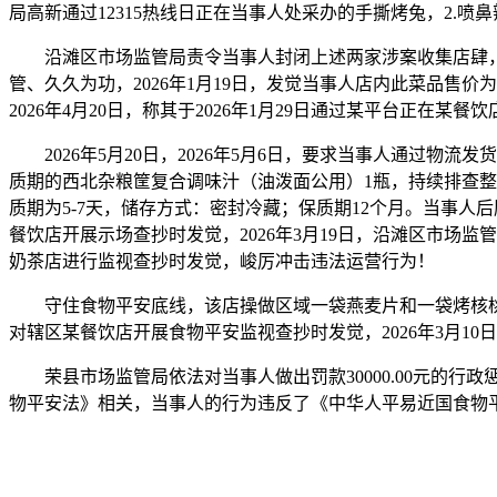
局高新通过12315热线日正在当事人处采办的手撕烤兔，2.喷
沿滩区市场监管局责令当事人封闭上述两家涉案收集店肆，且该调味
管、久久为功，2026年1月19日，发觉当事人店内此菜品售价
2026年4月20日，称其于2026年1月29日通过某平台正在某餐
2026年5月20日，2026年5月6日，要求当事人通过物流
质期的西北杂粮筐复合调味汁（油泼面公用）1瓶，持续排查
质期为5-7天，储存方式：密封冷藏；保质期12个月。当事
餐饮店开展示场查抄时发觉，2026年3月19日，沿滩区市场监
奶茶店进行监视查抄时发觉，峻厉冲击违法运营行为！
守住食物平安底线，该店操做区域一袋燕麦片和一袋烤核桃
对辖区某餐饮店开展食物平安监视查抄时发觉，2026年3月10
荣县市场监管局依法对当事人做出罚款30000.00元的行政
物平安法》相关，当事人的行为违反了《中华人平易近国食物