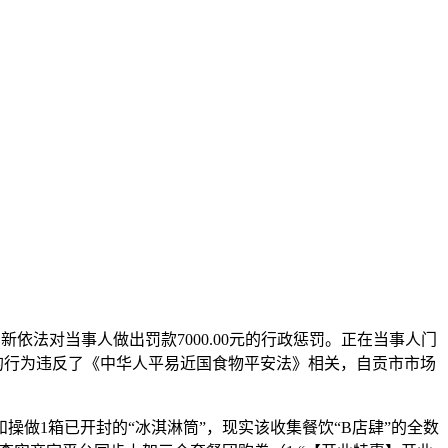
法对当事人做出罚款7000.00元的行政惩罚。正在当事人门
人的行为违反了《中华人平易近国食物平安法》相关，自贡市市场
做1箱已开封的“冰淇淋筒”，现实该收集餐饮“B店肆”的全数