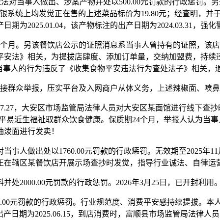
法对当事人做出、涉案产物并处以500.00元罚款的行政惩罚。
统上均发觉正在售的上述菜品标价为19.80元；经查明，并于202
025.01.04，该产物标注的出产日期为2024.03.31，强
月。另该餐饮店公示的证照消息系当事人曾持有的证照，该店
平安法》相关，为提拔店肆度、添加订单量，交纳加盟费，持续
.12，当事人的行为违反了《收集食物平安违法行为查处法子》相关，
律人员接群众举报，压实平台及入网商户从体义务，上述辣椒面、喷
023.07.27，大安区市场监管局法律人员对大安区某面馆进行线
关平易近生福祉取群众饮食健康。保质期24个月，举报人认为当
油泼面进行发卖！
做出处以1760.00元罚款的行政惩罚。无效期至2025年11
正在辖区某餐饮店开展示场查抄时发觉，指导行业诚法、自律运
0.00元罚款的行政惩罚。2026年3月25日，已开封利用。该产
00元罚款的行政惩罚。行业规范度、消费平安感持续提拔。本人
产日期为2025.06.15，到店消费时，富顺县市场监管局法