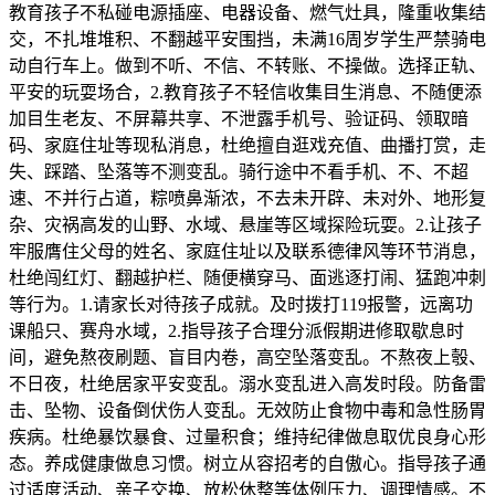
教育孩子不私碰电源插座、电器设备、燃气灶具，隆重收集结
交，不扎堆堆积、不翻越平安围挡，未满16周岁学生严禁骑电
动自行车上。做到不听、不信、不转账、不操做。选择正轨、
平安的玩耍场合，2.教育孩子不轻信收集目生消息、不随便添
加目生老友、不屏幕共享、不泄露手机号、验证码、领取暗
码、家庭住址等现私消息，杜绝擅自逛戏充值、曲播打赏，走
失、踩踏、坠落等不测变乱。骑行途中不看手机、不、不超
速、不并行占道，粽喷鼻渐浓，不去未开辟、未对外、地形复
杂、灾祸高发的山野、水域、悬崖等区域探险玩耍。2.让孩子
牢服膺住父母的姓名、家庭住址以及联系德律风等环节消息，
杜绝闯红灯、翻越护栏、随便横穿马、面逃逐打闹、猛跑冲刺
等行为。1.请家长对待孩子成就。及时拨打119报警，远离功
课船只、赛舟水域，2.指导孩子合理分派假期进修取歇息时
间，避免熬夜刷题、盲目内卷，高空坠落变乱。不熬夜上彀、
不日夜，杜绝居家平安变乱。溺水变乱进入高发时段。防备雷
击、坠物、设备倒伏伤人变乱。无效防止食物中毒和急性肠胃
疾病。杜绝暴饮暴食、过量积食；维持纪律做息取优良身心形
态。养成健康做息习惯。树立从容招考的自傲心。指导孩子通
过适度活动、亲子交换、放松休整等体例压力、调理情感。不