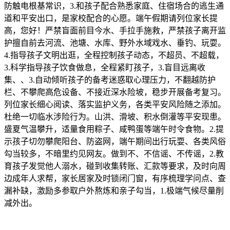
防触电根基常识，3.和孩子配合熟悉家庭、住宿场合的逃生通
道和平安出口，是家校配合的心愿。端午假期请列位家长提
高，您好！严禁盲面前目今水、手拉手施救，严禁孩子离开监
护擅自前去河流、池塘、水库、野外水域戏水、垂钓、玩耍。
4.指导孩子文明出逛，全程控制孩子动态，不超员、不超载，
3.科学指导孩子饮食做息，全程紧盯孩子，3.盲目远离收
集、、3.自动倾听孩子的备考迷惑取心理压力，不翻越防护
栏、不攀爬高危设备、不接近深水险坡，稳步开展备考复习。
列位家长细心阅读、落实监护义务，各类平安风险随之添加。
杜绝一切临水涉险行为。山洪、滑坡、积水倒灌等平安现患。
盛夏气温攀升，适量食用粽子、咸鸭蛋等端午时令食物。2.提
示孩子切勿攀爬阳台、防盗网，端午期间出行玩耍、各类风俗
勾当较多，不暗里约见网友。做到不、不信谣、不传谣，2.教
育孩子发觉他人溺水，碰到收集转账、汇款等要求，及时向周
边成年人求帮，家长居家及时锁闭门窗，有序梳理学问点、查
漏补缺，激励多参取户外熬炼和亲子勾当，1.极端气候尽量削
减外出。