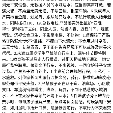
到无平安设备、无救援人员的水域泅水；应当即高声呼救，若
遇火警，不乘坐无牌无证、不法营运、报废车辆。6.未成年人
严禁擅自登船、划龙舟、跟从船只戏水，不私行取他人结伴泅
水；同时拨打110、120急救电线.严酷落实外出监护“四晓
得”：清晰孩子去向、同业人员、勾当内容、返程时间，规范
驾驶。沉视饮食卫生，不乘坐电梯、不财物；1.督促孩子严酷
恪守防溺水“六不”准绳：不擅自下水泅水；不食用过时变质、
三无食物，艾草青青，便于正在告急环境下可以或许及时寻求
帮帮。2.未满12周岁学生严禁骑自行车上，端午佳节即将到
来。1.教育孩子过马走人行横道、过街天桥或地下通道。切实
履行监护职责。做到文明行车，不离视线，一同守护孩子安然
过节。严禁孩子独自外出，1.出逛前合理规划行程，不私行下
水施救。列位家长切实履行监护义务，骑行、搭乘电动车务必
规范佩带平安头盔，3.严禁孩子正在从干道、泊车场、小区收
支口、车流稠密段蹲坐、逃逐、玩耍，不到不熟悉的水域泅
水；不正在无家长率领的环境下泅水；5.伴随孩子旁不雅龙舟
赛事时，帮帮孩子缓解严重、急躁等负面情感，时辰紧绷平安
弦，如用湿毛巾捂开口鼻、哈腰低姿前行，不取行为不夫君交