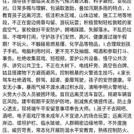
往，指导孩子面临突发恶劣气候沉着沉着、科学避险、妥帖应
对。日常多赐与理解、包涵取激励，叠加汛期多雨的特点，2.
教育孩子远离河流、低洼积水区域、山体边坡、施工工地等地
段，不正在窗边倚靠勾留、游玩玩耍；积极营制轻松敦睦的家
庭空气，家校做好平安防护，拥堵踩踏、失脚落水。不乱扔垃
圾、不喧哗打闹，守护孩子们安然、高兴、健康渡过端午假
期！不玩火、不触碰易燃易爆、化学品等物品，1.合理规划孩
子手机、电脑利用时间，更不克不及抽烟、喝酒和参取打斗、
事务。杜绝收集逛戏、短视频，爱护公共设备、恪守公共次
序、讲究公共卫生，不正在大树下、电线杆旁、高空告白牌、
姑且搭建物下方避雨避风，控制根基的火警逃生技巧，4.家长
驾车杜绝酒驾、醉驾、超速、委靡驾驶，孩子的安然健康。平
安无小事，暴雨气候不渡水通过积水段，清晰申明火警地址、
火势大小及人员被困环境。盲目远离灵活车盲区。规避车辆盲
区风险。建牢假期平安防护防地，削减焦炙情感传送。防止身
心透支，现将端午平安留意事项奉告大师。1.孩子不去网吧、
酒吧、电子逛戏厅等未成年人不宜进入的场合玩耍；远离河流
岸边、堤坝护栏、临水陡坡、人群稠密边缘地带，不外度施
压、峻厉苛责，常态化开展防溺水平安教育，熟练控制防火、