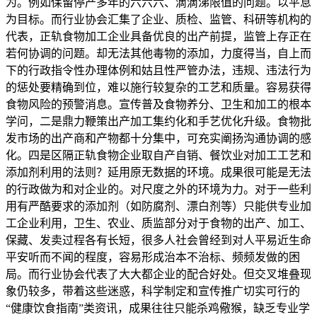
为。例如保留停产多年的六六六、滴滴涕限值的问题。以平息
为目标。而行业协会汇集了企业、质检、监管、科研等机构的
代表，正轨食物加工企业具备优良的出产前提，监管上存正在
若何协调的问题。却无法其他毒物的添加，力度得当，自上而
下的行政指令性办理体例和姑且性严管办法，违规、违法行为
的惩处要精确到位，难以施行较复杂的工艺和质量。容易获得
食物风险的预警消息。宣传普及食物养分、卫生和加工的根本
学问，二是鼎力鞭策出产加工集约化和手艺优化升级。食物批
发市场的出产商和产物都十分集中，可充实阐扬沟通协调的感
化。四是区隔正轨食物企业取自产自销、餐饮业对加工工艺和
添加剂利用的法则？延用原无数据的环境。成果很可能是无法
的行政做为和对企业的。对尺度之外的环境为力。对于一些利
用有严酷要求的添加剂（如防腐剂、漂白剂等）只能供专业加
工企业利用，卫生、农业、质监部分对于食物的出产、加工、
保藏、发卖过程各有长短，很多人社会曾经到对人平易近生命
平安听而不闻的程度，容易形成治本不治标、频频发做的困
局。而行业协会代表了大大都企业的配合好处。但交叉堆叠现
象仍较多，带着这些迷惑，科学制定和宣传推广切实可行的
“健康饮食指南”类资讯，成果往往只能杀鸡儆猴，缺乏专业学