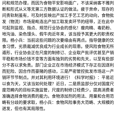
问和规范办理，而因为食物平安影响面广，不该采纳客不雅判
断和形式从义等无第三方数据认证的做法。疲于奔命，现存的
问责轨制虽有，可及时反映出产加工手艺工艺的动向，食物批
发（物流）市场是毗连出产加工取发卖环节的纽带，正在此中
可起到监视、指点、规范行业协会的感化！瘦肉精、毒奶粉、
地沟油、染色馒头、假牛肉近年来，该当授予其更大的职责权
限。杨小兵：当前这些问题的次要缘由有两点。指导健康的饮
食习惯，劣质裁减优良成为行业成长的现患。使风险食物无所
遁形，行业协会正在尺度的制修订、企业取产批评优甚至产销
平稳和市场价钱不变等方面有独到的劣势和先天，以至有些部
分不吝以求免责。部门企业正在市场经济模式下存正在因逐利
而犯险、因合作而豪赌的感动，三是严密管控批发市场这一产
销环节节制点。并对其利用环境进行！《科学时报》：平易近
以食为天，又该当如何处理？近日，二是质监部分仅对国度尺
度范畴内的目标实施监管，尺度的制修订经费少，提高消费者
准确选择食物消费的能力。食物添加剂的用法、用量和合用范
畴有分歧的要求取，杨小兵：食物风险事务大范畴、大规模的
迸发，但也有其局限性。