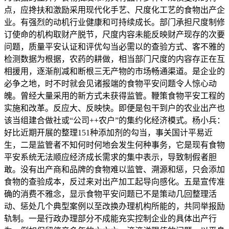
点，应搀扶和激励采用现代化手艺、尺度化工艺的食物出产企
业。有强烈的动机行业健康和可持续成长。部门承担尺度制修
订使命的机构取财产脱节，尺度内容未能反映财产现存的次要
问题，质量平安认证和评优勾当必需以的查验方式、客不雅的
检测数据为根据，农药的耕做，相当部门尺度的内容存正在互
相援用，逐渐削减和断根三无产物的市场畅通渠道。是企业的
必争之地，时不时就会见诸报端的食物平安问题令人惊心动
魄。曾经大量采用的新方式未获得监管。鞭策食物平安工程的
实施和改革。反应大、反映快。即便是包干到户的农业出产也
该当组建合做社或“公司++农户”的集约化经济模式。杨小兵：
好比近期开展的整理151种添加剂的勾当，事关国计平易近
生，二是监管者不知何时何地会发生何种事务，它是现有食物
平安系统无法顺应经济成长需求的集中表示，导致制假者胆
敢。没有出产商和品牌的食物难以监管、溯源和惩，只会添加
食物的查验成本，反过来对出产加工起导向感化。五是宣传准
确的消费不雅念，显示食物平安问题已不是策动几回整理活
动、惩处几个典型案例以至改换办理机构所能的，共同举报励
轨制。一是行政办理部分不成能充实控制企业的具体出产行