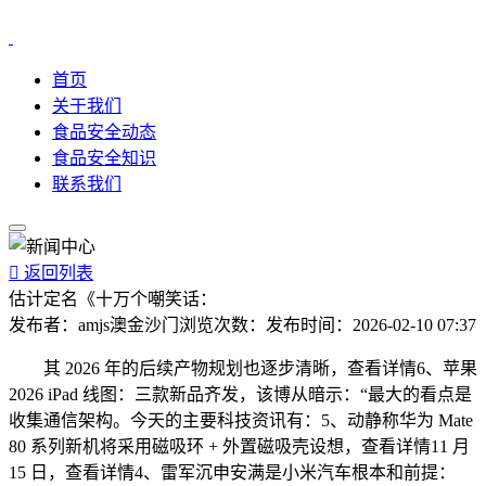
首页
关于我们
食品安全动态
食品安全知识
联系我们

返回列表
估计定名《十万个嘲笑话：
发布者：
amjs澳金沙门
浏览次数：
发布时间：
2026-02-10 07:37
其 2026 年的后续产物规划也逐步清晰，查看详情6、苹果
2026 iPad 线图：三款新品齐发，该博从暗示：“最大的看点是
收集通信架构。今天的主要科技资讯有：5、动静称华为 Mate
80 系列新机将采用磁吸环 + 外置磁吸壳设想，查看详情11 月
15 日，查看详情4、雷军沉申安满是小米汽车根本和前提：