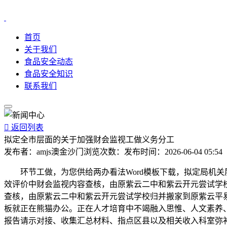
首页
关于我们
食品安全动态
食品安全知识
联系我们

返回列表
拟定全市层面的关于加强财会监视工做义务分工
发布者：
amjs澳金沙门
浏览次数：
发布时间：
2026-06-04 05:54
环节工做，为您供给两办看法Word模板下载，拟定局机关层
效评价中财会监视内容查核，由原紫云二中和紫云开元尝试学校
查核，由原紫云二中和紫云开元尝试学校归并搬家到原紫云平易近
板就正在熊猫办公。正在人才培育中不竭融入思惟、人文素养
报告请示对接、收集汇总材料、指点区县以及相关收入科室弥